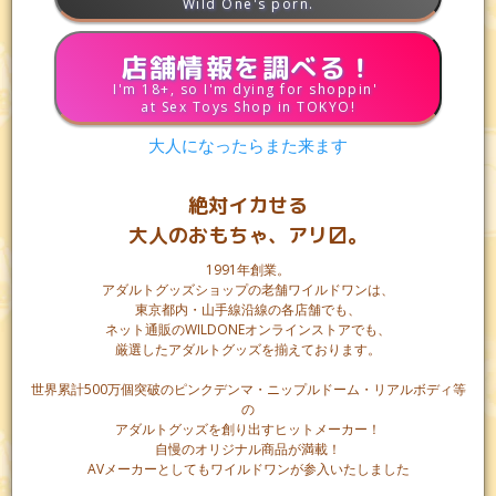
Wild One's porn.
アダルトグッズ専門店ワイルドワン
ポイントあり
さつき芽衣さんが着用した衣装&神グッズセット その4【ワイルドワン限定1点限
り】
店舗情報を調べる！
I'm 18+, so I'm dying for shoppin'
さつき芽衣さんが着用した衣装&神グッズ
at Sex Toys Shop in TOKYO!
セット その4【ワイルドワン限定1点限
大人になったらまた来ます
り】
絶対イカせる
女優 さつき芽衣さんがイベントで着用
大人のおもちゃ、アリ〼。
した、衣装&神グッズセット
1991年創業。
アダルトグッズショップの老舗ワイルドワンは、
東京都内・山手線沿線の各店舗でも、
ネット通販のWILDONEオンラインストアでも、
厳選したアダルトグッズを揃えております。
世界累計500万個突破のピンクデンマ・ニップルドーム・リアルボディ等
の
アダルトグッズを創り出すヒットメーカー！
自慢のオリジナル商品が満載！
AVメーカーとしてもワイルドワンが参入いたしました