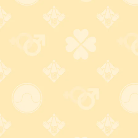
スーパービッグボーイ(12個入)
1,487
円
(税込)
男には余裕の対応が必要だ。。。 直径37mmのLサイズコ
ンドームはスーパービッグ!
12個入/グラマラスバタフライ・ホッ
ト1000
792
円
(税込)
ぬくもり溢れる快感! ティーンの声で作られたコンドーム!
女性がホットに感じるゼリーが入っています♪
12個入/グラマラスバタフライ・モイ
スト1000
792
円
(税込)
ぬくもり溢れる快感! ティーンの声をカタチにしたコンド
ーム! 初めてでも安心な、女性にやさしいジェルトップ加