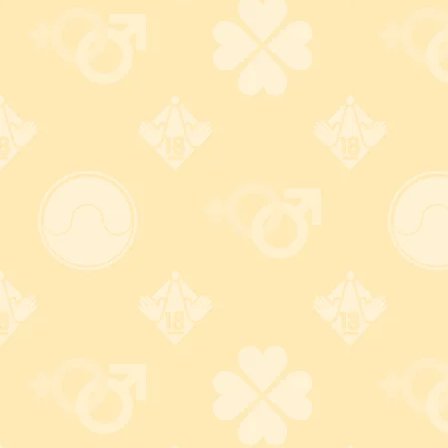
工です!
ベネトン500(6個入)
385
円
(税込)
ジェル(潤滑ゼリー)付コンドーム6個入り
もっと楽しくお買い物しよう！
バレない梱包で安心注文！
カードもセキュリテイ万
全！
無地のダンボール梱包＋伝票
の差出人名は ZJ (ゼットジェ
カード番号は安全なクレジッ
イ) 、品名は「電気製品」で発
ト決済会社のページに直接入
送。
変更OK!
力する為、安心！ 大手3大ブラ
ンド使えて便利！