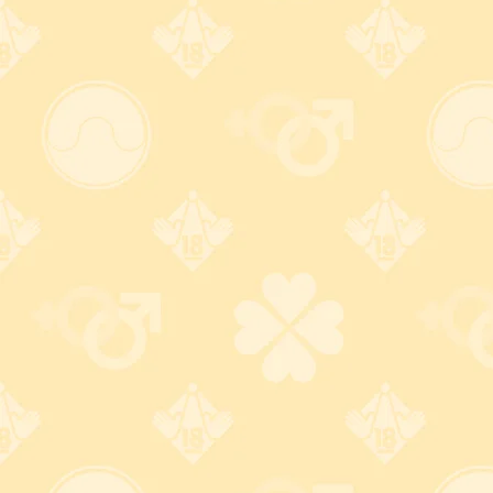
詳しくはコチラ
詳しくはコチラ
自宅以外でも受け取れる！
不要なグッズ引き取りま
す！
ヤマト
・
佐川
の営業所留め対
応！ さらに
郵便局留め
にも対
不要になったアダルトグッズを
応！(一部不可)
無料
で処分致します。
※合計5,500円(税込)以上購入の
方限定
詳しくはコチラ
詳しくはコチラ