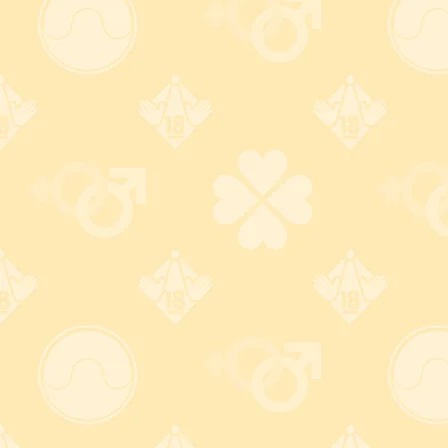
宅配便送料は全国一律500円
税込5,500円以上で送料無
料！
ヤマト運輸・佐川急便は送料
500円！
どうせ購入するなら
※ 郵便局ゆうパックは送料800
5,500円以上が断然おトク！
円
詳しくはコチラ
詳しくはコチラ
常時SSLを採用した安心のセキュリティ面