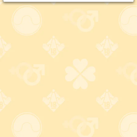
ーを用意せずに軽減することができるため、コンドームの装
着から挿入までの工程がスムーズに進められるメリットがあ
ります。性交痛は女性にとって大きな負担となるため、それ
を予防する潤滑ゼリー入りコンドームは女性人気の高いカテ
ゴリです。
在庫なしを除く
5
件の商品がございます。
価格順
新着順
表示件数
オカモトゼロワンたっぷりゼリー(3
個入)
990
円
(税込)
もはや説明不要。オカモト史上最薄コンドーム 「オカモ
トゼロワン」を堪能せよ。