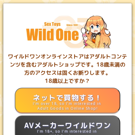
0
カート
お気に入り
ランキング
MYページ
ワイルドワンオンラインストアはアダルトコンテ
ンツを含むアダルトショップです。18歳未満の
方のアクセスは固くお断りします。
18歳以上ですか？
都内5店舗と通販のアダルトグッズショップワイルドワン
ネットで買物する！
I'm over 18, so I'm interested in
アダルトグッズ専門店ワイルドワン
コンドーム
Adult Goods in Online Shop!
潤滑ゼリー(潤滑剤)入りタイプ
潤滑ゼリー(潤滑剤)入りタイプ
AVメーカーワイルドワン
I'm 18+, so I'm interested in