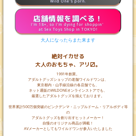
Wild One's porn.
店舗情報を調べる！
I'm 18+, so I'm dying for shoppin'
at Sex Toys Shop in TOKYO!
大人になったらまた来ます
絶対イカせる
大人のおもちゃ、アリ〼。
1991年創業。
アダルトグッズショップの老舗ワイルドワンは、
東京都内・山手線沿線の各店舗でも、
ネット通販のWILDONEオンラインストアでも、
厳選したアダルトグッズを揃えております。
世界累計500万個突破のピンクデンマ・ニップルドーム・リアルボディ等
の
潤滑ゼリー(潤滑剤)入りタイプとは、あらかじめコンドーム表
アダルトグッズを創り出すヒットメーカー！
面に潤滑ゼリーが塗布されているコンドーム商品です。愛液
自慢のオリジナル商品が満載！
AVメーカーとしてもワイルドワンが参入いたしました
の不足などが原因で起きる摩擦を別途ローションや潤滑ゼリ