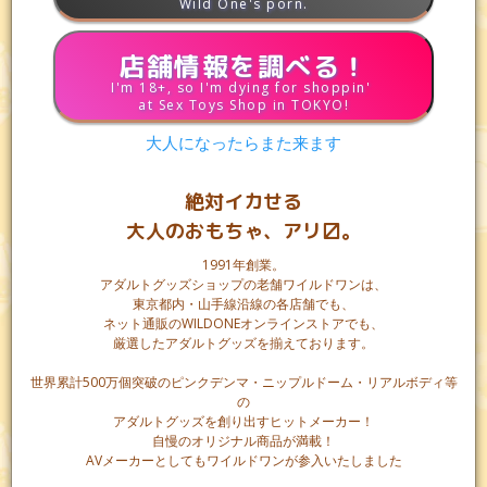
Wild One's porn.
オルガスター ai
店舗情報を調べる！
I'm 18+, so I'm dying for shoppin'
圧倒的人気商品、オルガスターが進化
at Sex Toys Shop in TOKYO!
した! オルガスターの機能やあの特徴的
大人になったらまた来ます
なボディはそのままに、より一層オル
ガズムに近づけるよう、挿入部分に無
絶対イカせる
数の突起をつけました。
大人のおもちゃ、アリ〼。
1991年創業。
アダルトグッズショップの老舗ワイルドワンは、
東京都内・山手線沿線の各店舗でも、
ネット通販のWILDONEオンラインストアでも、
厳選したアダルトグッズを揃えております。
世界累計500万個突破のピンクデンマ・ニップルドーム・リアルボディ等
の
アダルトグッズを創り出すヒットメーカー！
自慢のオリジナル商品が満載！
AVメーカーとしてもワイルドワンが参入いたしました