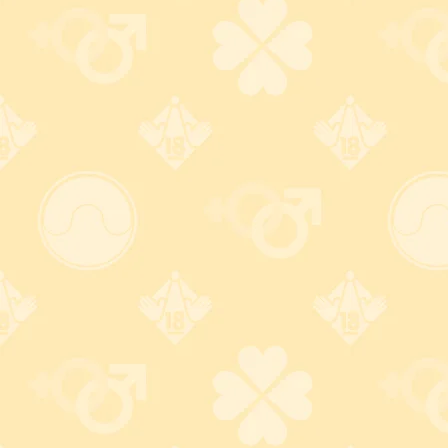
詳しくはコチラ
詳しくはコチラ
宅配便送料は全国一律
税込5,500円以上で送料無
500円
料！
ヤマト運輸・佐川急便は送
どうせ購入するなら
料500円！
5,500円以上が断然おトク！
※ 郵便局ゆうパックは送料
800円
詳しくはコチラ