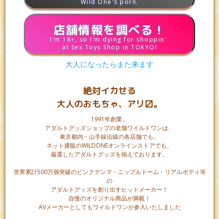
Wild One's porn.
こと。
店舗情報を調べる！
-解説-
I'm 18+, so I'm dying for shoppin'
at Sex Toys Shop in TOKYO!
男性器に被せて使用する膜状の避妊具であり、基本的に妊娠
大人になったらまた来ます
を望まない男女の性行為では
コンドーム
を使用することが前
提となる。
絶対イカせる
正しく使用することで妊娠を防いだり性病の感染を予防した
りすることが出来るが、100％必ずというわけではないため過
大人のおもちゃ、アリ〼。
信は禁物。
1991年創業。
素材や厚み、サイズに潤滑ゼリーの有無など多種多様なコン
アダルトグッズショップの老舗ワイルドワンは、
ドームが存在しているため、男性は自分に適したコンドーム
東京都内・山手線沿線の各店舗でも、
を見つけることが肝要である。
ネット通販のWILDONEオンラインストアでも、
厳選したアダルトグッズを揃えております。
中には「ゴムアレルギーだからコンドームはつけられない」
世界累計500万個突破のピンクデンマ・ニップルドーム・リアルボディ等
と言って生挿入を求める男性も居るが、ゴムアレルギーでも
の
着用できるコンドームはいくらでもあるので、女性は自衛の
アダルトグッズを創り出すヒットメーカー！
ためにも事前に調べておくと良いだろう。
自慢のオリジナル商品が満載！
AVメーカーとしてもワイルドワンが参入いたしました
なお、ラテックス製のコンドームはシリコンオイル系のロー