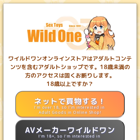
0
カート
お気に入り
ランキング
MYページ
ワイルドワンオンラインストアはアダルトコンテ
ンツを含むアダルトショップです。18歳未満の
方のアクセスは固くお断りします。
18歳以上ですか？
都内5店舗と通販のアダルトグッズショップワイルドワン
ネットで買物する！
I'm over 18, so I'm interested in
アダルトグッズ専門店ワイルドワン
【コンドーム】の用語解説
Adult Goods in Online Shop!
【コンドーム】の用語解説
AVメーカーワイルドワン
I'm 18+, so I'm interested in
避妊や性感染症予防のために使用されるゴム製の避妊具の