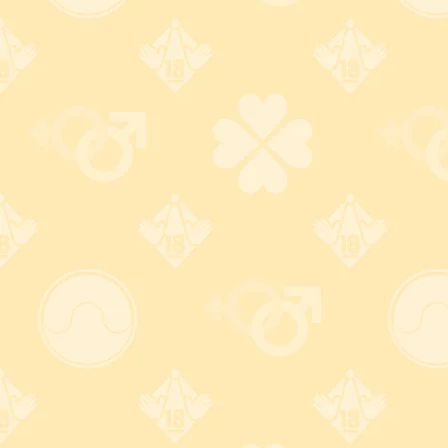
バレない梱包で安心注
カードもセキュリテイ万
文！
全！
無地のダンボール梱包＋伝
カード番号は安全なクレジ
票の差出人名は ZJ (ゼット
ット決済会社のページに直
ジェイ) 、品名は「電気製
接入力する為、安心！ 大手
品」で発送。
変更OK!
3大ブランド使えて便利！
詳しくはコチラ
詳しくはコチラ
自宅以外でも受け取れ
不要なグッズ引き取りま
る！
す！
ヤマト
・
佐川
の営業所留め
不要になったアダルトグッズ
対応！ さらに
郵便局留め
に
を
無料
で処分致します。
も対応！(一部不可)
※合計5,500円(税込)以上購入
の方限定