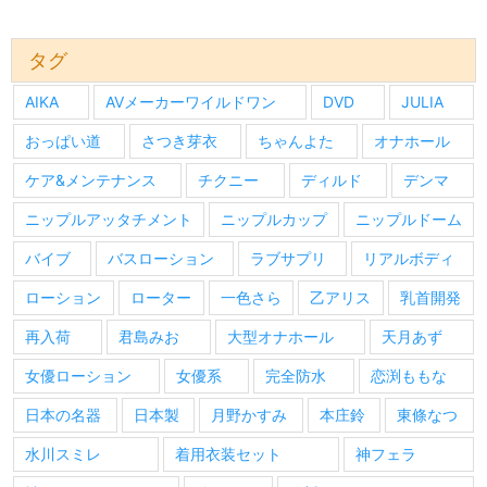
の
情
報
タグ
AIKA
AVメーカーワイルドワン
DVD
JULIA
おっぱい道
さつき芽衣
ちゃんよた
オナホール
ケア&メンテナンス
チクニー
ディルド
デンマ
ニップルアッタチメント
ニップルカップ
ニップルドーム
バイブ
バスローション
ラブサプリ
リアルボディ
ローション
ローター
一色さら
乙アリス
乳首開発
再入荷
君島みお
大型オナホール
天月あず
女優ローション
女優系
完全防水
恋渕ももな
日本の名器
日本製
月野かすみ
本庄鈴
東條なつ
水川スミレ
着用衣装セット
神フェラ