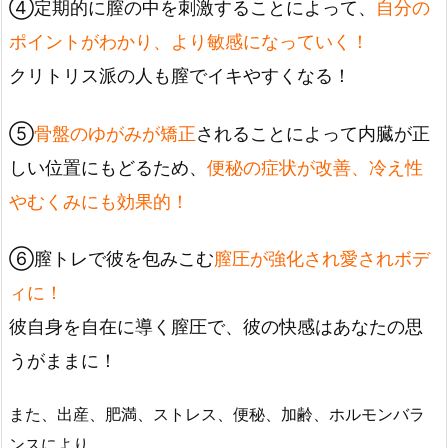
④定期的に膣の中を刺激することによって、
自分の
ポイントがわかり、より敏感になっていく！
クリトリス派の人も膣でイキやすくなる！
⑤
骨盤のゆがみが矯正
されることによって内臓が正
しい位置にもどるため、
便秘の症状が改善、冷え性
やむくみにも効果的！
⑥膣トレで彼を包みこむ
膣圧が強化され愛されボデ
ィに！
彼自身を自在に導く膣圧で、彼の快感はあなたの思
うがままに！
また、出産、肥満、ストレス、便秘、加齢、ホルモンバラ
ンスにより