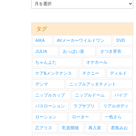
過
去
の
情
報
タグ
AIKA
AVメーカーワイルドワン
DVD
JULIA
おっぱい道
さつき芽衣
ちゃんよた
オナホール
ケア&メンテナンス
チクニー
ディルド
デンマ
ニップルアッタチメント
ニップルカップ
ニップルドーム
バイブ
バスローション
ラブサプリ
リアルボディ
ローション
ローター
一色さら
乙アリス
乳首開発
再入荷
君島みお