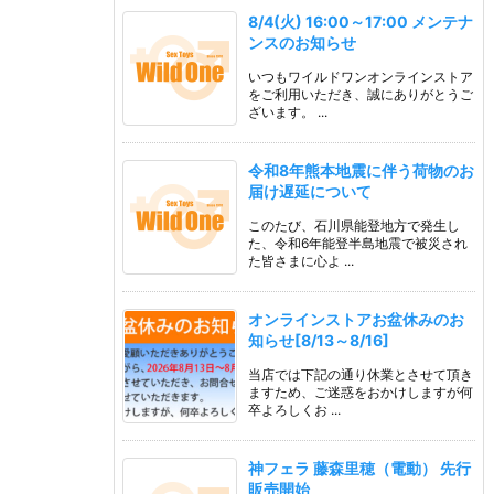
8/4(火) 16:00～17:00 メンテナ
ンスのお知らせ
いつもワイルドワンオンラインストア
をご利用いただき、誠にありがとうご
ざいます。 ...
令和8年熊本地震に伴う荷物のお
届け遅延について
このたび、石川県能登地方で発生し
た、令和6年能登半島地震で被災され
た皆さまに心よ ...
オンラインストアお盆休みのお
知らせ[8/13～8/16]
当店では下記の通り休業とさせて頂き
ますため、ご迷惑をおかけしますが何
卒よろしくお ...
神フェラ 藤森里穂（電動） 先行
販売開始