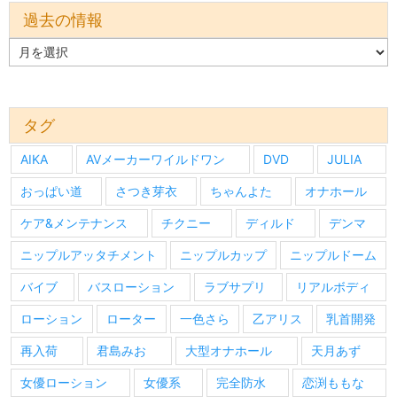
過去の情報
過
去
の
情
報
タグ
AIKA
AVメーカーワイルドワン
DVD
JULIA
おっぱい道
さつき芽衣
ちゃんよた
オナホール
ケア&メンテナンス
チクニー
ディルド
デンマ
ニップルアッタチメント
ニップルカップ
ニップルドーム
バイブ
バスローション
ラブサプリ
リアルボディ
ローション
ローター
一色さら
乙アリス
乳首開発
再入荷
君島みお
大型オナホール
天月あず
女優ローション
女優系
完全防水
恋渕ももな