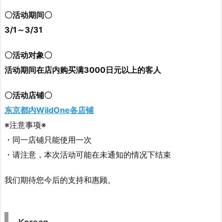
〇活动期间〇
3/1～3/31
〇活动对象〇
活动期间在店内购买满3000日元以上的客人
〇活动店铺〇
东京都内WildOne各店铺
※注意事项※
・同一店铺只能使用一次
・请注意，本次活动可能在未通知的情况下结束
我们期待您今后的支持和惠顾。