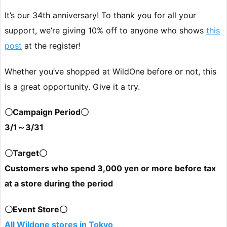
It’s our 34th anniversary! To thank you for all your
support, we’re giving 10% off to anyone who shows
this
post
at the register!
Whether you’ve shopped at WildOne before or not, this
is a great opportunity. Give it a try.
〇Campaign Period〇
3/1～3/31
〇Target〇
Customers who spend 3,000 yen or more before tax
at a store during the period
〇Event Store〇
All Wildone stores in Tokyo