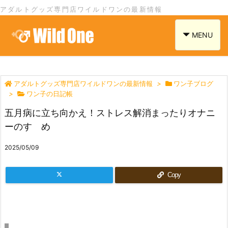
アダルトグッズ専門店ワイルドワンの最新情報
navigation
MENU
アダルトグッズ専門店ワイルドワンの最新情報
>
ワン子ブログ
>
ワン子の日記帳
五月病に立ち向かえ！ストレス解消まったりオナニ
ーのすゝめ
2025/05/09
Copy