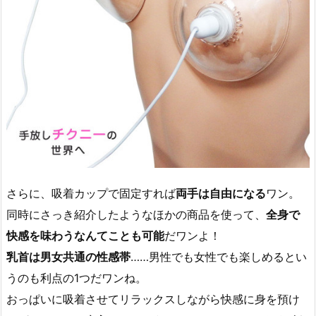
さらに、吸着カップで固定すれば
両手は自由になる
ワン。
同時にさっき紹介したようなほかの商品を使って、
全身で
快感を味わうなんてことも可能
だワンよ！
乳首は男女共通の性感帯
……男性でも女性でも楽しめるとい
うのも利点の1つだワンね。
おっぱいに吸着させてリラックスしながら快感に身を預け