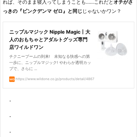
れば、そのまま寝入ってしまうことも……これだと
オチがさ
っきの『ピンクデンマ ゼロ』と同じ
じゃないかワン？
ニップルマジック Nipple Magic丨大
人のおもちゃとアダルトグッズ専門
店ワイルドワン
チクニーブームの到来! 未知なる快感への第
一歩に、ニップルマジック! やわらか透明カッ
プで、さらに ...
https://www.wildone.co.jp/products/detail/4867
・
・
・