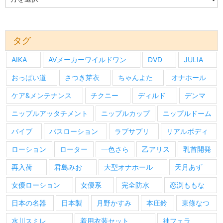
去
の
情
報
タグ
AIKA
AVメーカーワイルドワン
DVD
JULIA
おっぱい道
さつき芽衣
ちゃんよた
オナホール
ケア&メンテナンス
チクニー
ディルド
デンマ
ニップルアッタチメント
ニップルカップ
ニップルドーム
バイブ
バスローション
ラブサプリ
リアルボディ
ローション
ローター
一色さら
乙アリス
乳首開発
再入荷
君島みお
大型オナホール
天月あず
女優ローション
女優系
完全防水
恋渕ももな
日本の名器
日本製
月野かすみ
本庄鈴
東條なつ
水川スミレ
着用衣装セット
神フェラ