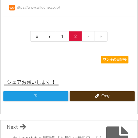
https://www.wildone.co.jp/
«
‹
1
2
›
»
ワン子の日記帳
シェアお願いします！
Copy
Next
大人のおもちゃ用語集【あ行】に新規ワードを