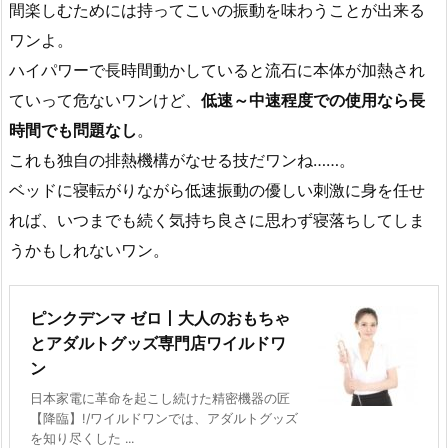
間楽しむためには持ってこいの振動を味わうことが出来る
ワンよ。
ハイパワーで長時間動かしていると流石に本体が加熱され
ていって危ないワンけど、
低速～中速程度での使用なら長
時間でも問題なし
。
これも独自の排熱機構がなせる技だワンね……。
ベッドに寝転がりながら低速振動の優しい刺激に身を任せ
れば、いつまでも続く気持ち良さに思わず寝落ちしてしま
うかもしれないワン。
ピンクデンマ ゼロ丨大人のおもちゃ
とアダルトグッズ専門店ワイルドワ
ン
日本家電に革命を起こし続けた精密機器の匠
【降臨】!/ワイルドワンでは、アダルトグッズ
を知り尽くした ...