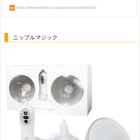
https://www.wildone.co.jp/products/detail/5062
ニップルマジック