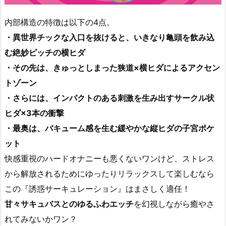
内部構造の特徴は以下の4点。
・異世界チックな入口を抜けると、いきなり亀頭を飲み込
む絶妙ピッチの横ヒダ
・その先は、きゅっとしまった狭道×横ヒダによるアクセン
トゾーン
・さらには、インパクトのある刺激を生み出すサークル状
ヒダ×3本の衝撃
・最奥は、バキューム感を生む緩やかな縦ヒダの子宮ポケ
ット
快感重視のハードオナニーも悪くないワンけど、ストレス
から解放されるためにゆったりリラックスして楽しむなら
この『誘惑サーキュレーション』はまさしく適任！
甘々サキュバスとのゆるふわエッチ
を幻視しながら癒やさ
れてみないかワン？