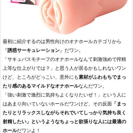
最初に紹介するのは男性向けのオナホールカテゴリから
『
誘惑サーキュレーション
』だワン。
「サキュバスモチーフのオナホールなんて刺激強めで搾精
上等な仕上がりでは？」と思う人が居るかもしれないワン
けど、ところがどっこい、意外にも
素材がふわもちでまっ
たり感のあるマイルドなオナホール
なんだワン。
「強い刺激で激烈に気持ちよくなりたいぜ！」という人に
はあまり向いていないホールだワンけど、その反面
「まっ
たりとリラックスしながらそれでいてしっかり気持ち良く
射精したい」というようなちょっと欲張りな人には最適の
ホール
だワンよ！