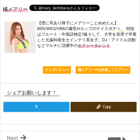
橘メアリー
【壁に耳あり障子にメアリーことめめたん】
B95/W63/H86の爆乳Hカップのナイスボディ。
特技
はフルート・中国語検定1級そして、大学を首席で卒業
した元歯科衛生士インテリ系女子。DJ・アイドル活動
などマルチに活躍中の
セクシータレント
,
グッズレビュー
橘メアリーHな快感ここにアリー
シェアお願いします！
Copy
Next