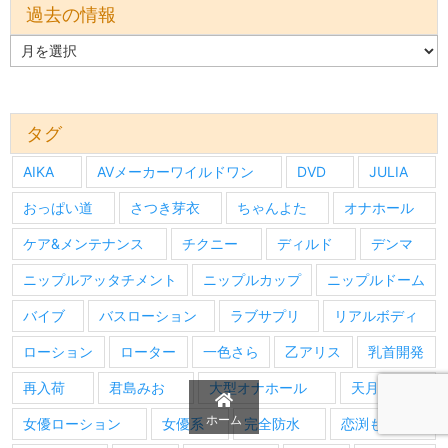
過去の情報
過
去
の
情
報
タグ
AIKA
AVメーカーワイルドワン
DVD
JULIA
おっぱい道
さつき芽衣
ちゃんよた
オナホール
ケア&メンテナンス
チクニー
ディルド
デンマ
ニップルアッタチメント
ニップルカップ
ニップルドーム
バイブ
バスローション
ラブサプリ
リアルボディ
ローション
ローター
一色さら
乙アリス
乳首開発
再入荷
君島みお
大型オナホール
天月あず
ホーム
女優ローション
女優系
完全防水
恋渕ももな