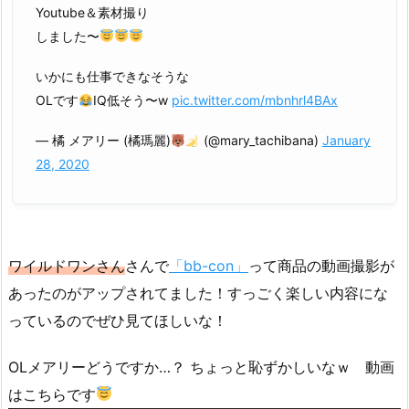
Youtube＆素材撮り
しました〜
いかにも仕事できなそうな
OLです
IQ低そう〜w
pic.twitter.com/mbnhrl4BAx
— 橘 メアリー (橘瑪麗)
(@mary_tachibana)
January
28, 2020
ワイルドワンさん
さんで
「bb-con」
って商品の動画撮影が
あったのがアップされてました！すっごく楽しい内容にな
っているのでぜひ見てほしいな！
OLメアリーどうですか…？ ちょっと恥ずかしいなｗ 動画
はこちらです