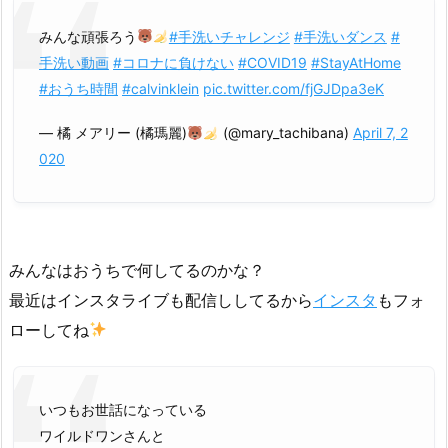
みんな頑張ろう
#手洗いチャレンジ
#手洗いダンス
#
手洗い動画
#コロナに負けない
#COVID19
#StayAtHome
#おうち時間
#calvinklein
pic.twitter.com/fjGJDpa3eK
— 橘 メアリー (橘瑪麗)
(@mary_tachibana)
April 7, 2
020
みんなはおうちで何してるのかな？
最近はインスタライブも配信ししてるから
インスタ
もフォ
ローしてね
いつもお世話になっている
ワイルドワンさんと