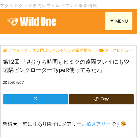
アダルトグッズ専門店ワイルドワンの最新情報
navigation
MENU
アダルトグッズ専門店ワイルドワンの最新情報
>
グッズレビュー
第12回 「#おうち時間もヒミツの遠隔プレイにも♡
遠隔ピンクローターTypeR使ってみた♪」
2020/04/07
Copy
皆様★『壁に耳あり障子にメアリー』
橘メアリー
です