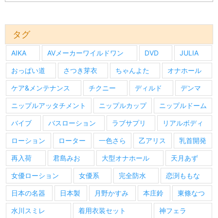
去
の
情
報
タグ
AIKA
AVメーカーワイルドワン
DVD
JULIA
おっぱい道
さつき芽衣
ちゃんよた
オナホール
ケア&メンテナンス
チクニー
ディルド
デンマ
ニップルアッタチメント
ニップルカップ
ニップルドーム
バイブ
バスローション
ラブサプリ
リアルボディ
ローション
ローター
一色さら
乙アリス
乳首開発
再入荷
君島みお
大型オナホール
天月あず
女優ローション
女優系
完全防水
恋渕ももな
日本の名器
日本製
月野かすみ
本庄鈴
東條なつ
水川スミレ
着用衣装セット
神フェラ