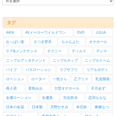
去
の
情
報
タグ
AIKA
AVメーカーワイルドワン
DVD
JULIA
おっぱい道
さつき芽衣
ちゃんよた
オナホール
ケア&メンテナンス
チクニー
ディルド
デンマ
ニップルアッタチメント
ニップルカップ
ニップルドーム
バイブ
バスローション
ラブサプリ
リアルボディ
ローション
ローター
一色さら
乙アリス
乳首開発
再入荷
君島みお
大型オナホール
天月あず
女優ローション
女優系
完全防水
恋渕ももな
日本の名器
日本製
月野かすみ
本庄鈴
東條なつ