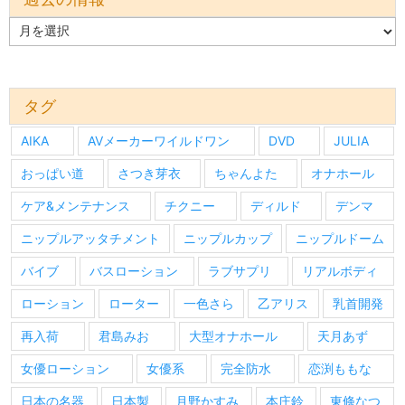
過
去
の
情
報
タグ
AIKA
AVメーカーワイルドワン
DVD
JULIA
おっぱい道
さつき芽衣
ちゃんよた
オナホール
ケア&メンテナンス
チクニー
ディルド
デンマ
ニップルアッタチメント
ニップルカップ
ニップルドーム
バイブ
バスローション
ラブサプリ
リアルボディ
ローション
ローター
一色さら
乙アリス
乳首開発
再入荷
君島みお
大型オナホール
天月あず
女優ローション
女優系
完全防水
恋渕ももな
日本の名器
日本製
月野かすみ
本庄鈴
東條なつ