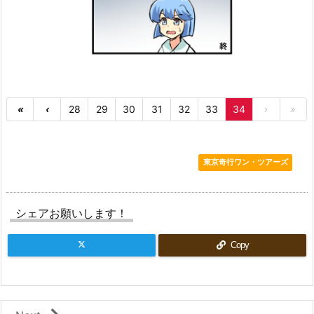
«
‹
28
29
30
31
32
33
34
›
»
東京奇行ワン・ツアーズ
シェアお願いします！
Copy