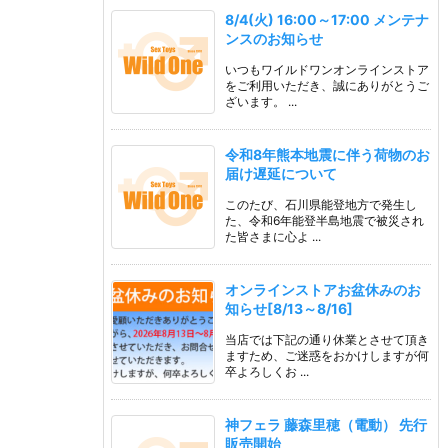
8/4(火) 16:00～17:00 メンテナ
ンスのお知らせ
いつもワイルドワンオンラインストア
をご利用いただき、誠にありがとうご
ざいます。 ...
令和8年熊本地震に伴う荷物のお
届け遅延について
このたび、石川県能登地方で発生し
た、令和6年能登半島地震で被災され
た皆さまに心よ ...
オンラインストアお盆休みのお
知らせ[8/13～8/16]
当店では下記の通り休業とさせて頂き
ますため、ご迷惑をおかけしますが何
卒よろしくお ...
神フェラ 藤森里穂（電動） 先行
販売開始