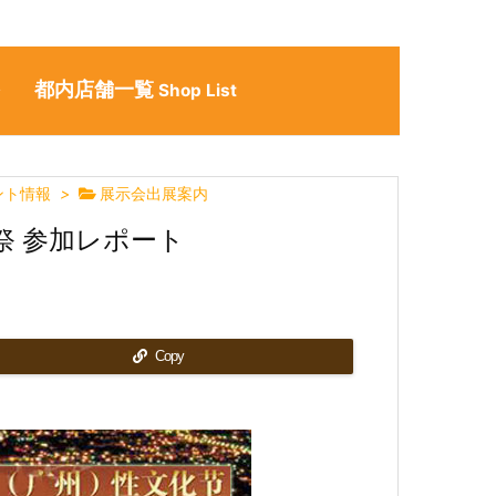
都内店舗一覧
ン
Shop List
ント情報
>
展示会出展案内
化祭 参加レポート
Copy