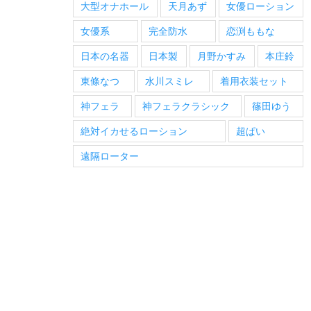
大型オナホール
天月あず
女優ローション
女優系
完全防水
恋渕ももな
日本の名器
日本製
月野かすみ
本庄鈴
東條なつ
水川スミレ
着用衣装セット
神フェラ
神フェラクラシック
篠田ゆう
絶対イカせるローション
超ぱい
遠隔ローター