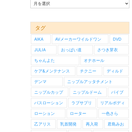
過
去
の
情
報
タグ
AIKA
AVメーカーワイルドワン
DVD
JULIA
おっぱい道
さつき芽衣
ちゃんよた
オナホール
ケア&メンテナンス
チクニー
ディルド
デンマ
ニップルアッタチメント
ニップルカップ
ニップルドーム
バイブ
バスローション
ラブサプリ
リアルボディ
ローション
ローター
一色さら
乙アリス
乳首開発
再入荷
君島みお