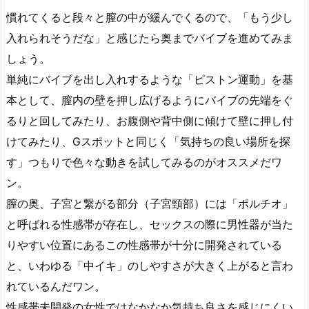
慣れてくると段々と膣の中が緩んでくるので、「もう少し
入れられそうだな」と感じたら奥までバイブを進めてみま
しょう。
単純にバイブを出し入れするような「ピストン運動」を基
本として、膣内の壁を押し広げるようにバイブの先端をぐ
るりと回してみたり、お腹側や背中側に傾けて壁に押し付
けてみたり、Gスポットと同じく「気持ちの良い場所を探
す」つもりで色々な動きを試してみるのがオススメだワ
ン。
膣の奥、子宮と繋がる部分（子宮頸部）には「ポルチオ」
と呼ばれる性感帯が存在し、セックスの際に男性器が当た
りやすい位置にあるこの性感帯が十分に開発されている
と、いわゆる「中イキ」のしやすさが大きく上がると言わ
れているんだワン。
性感帯未開発の女性ではなかなか気持ち良さを感じにくい