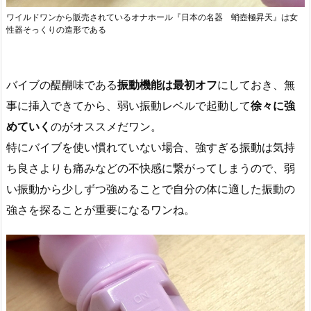
ワイルドワンから販売されているオナホール『日本の名器 蛸壺極昇天』は女
性器そっくりの造形である
バイブの醍醐味である
振動機能は最初オフ
にしておき、無
事に挿入できてから、弱い振動レベルで起動して
徐々に強
めていく
のがオススメだワン。
特にバイブを使い慣れていない場合、強すぎる振動は気持
ち良さよりも痛みなどの不快感に繋がってしまうので、弱
い振動から少しずつ強めることで自分の体に適した振動の
強さを探ることが重要になるワンね。