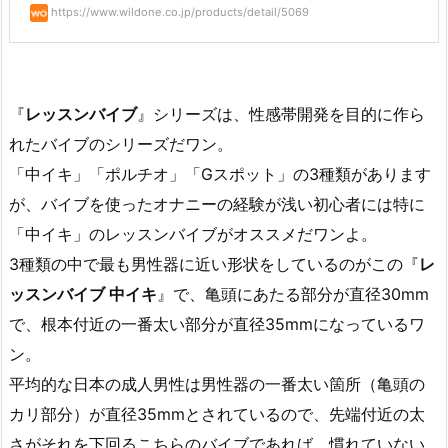
https://www.wildone.co.jp/products/detail/5069
『
レッスンバイブ
』シリーズは、性感帯開発を目的に作ら
れたバイブのシリーズだワン。
「中イキ」「ポルチオ」「Gスポット」の3種類があります
が、バイブを使ったオナニーの経験が浅い初心者には特に
「中イキ」のレッスンバイブがオススメだワンよ。
3種類の中で最も男性器に近い形状をしているのがこの『
レ
ッスンバイブ 中イキ
』で、亀頭にあたる部分が直径30mm
で、根本付近の一番太い部分が直径35mmになっているワ
ン。
平均的な日本の成人男性は男性器の一番太い箇所（亀頭の
カリ部分）が直径35mmとされているので、先端付近の太
さがそれを下回るこちらのバイブであれば、慣れていない