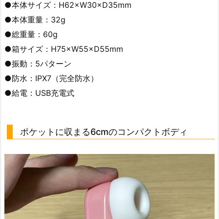
●本体サイズ：H62×W30×D35mm
●本体重量：32g
●総重量：60g
●箱サイズ：H75×W55×D55mm
●振動：5パターン
●防水：IPX7（完全防水）
●給電：USB充電式
ポケットに収まる6cmのコンパクトボディ