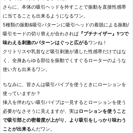
さらに、本体の吸引ヘッドを外すことで振動を直接性感帯
に当てることも出来るようになるワン。
5種類の振動&吸引パターンに吸引ヘッドの着脱による振動/
吸引モードの切り替えが合わされば
『プチナイザー』1つで
味わえる刺激のパターンはぐっと広がる
ワンね！
クリトリスや乳首など吸引刺激が適した性感帯だけではな
く、全身あらゆる部位を振動でくすぐるローターのような
使い方も出来るワン。
ちなみに、皆さんは吸引バイブを使うときにローションを
使っていますか？
挿入を伴わない吸引バイブは一見するとローションを使う
必要がなさそうに見えますが、実は
ローションを使うこと
で吸引部との密着度が上がり、より吸引をしっかり味わう
ことが出来る
んだワン。