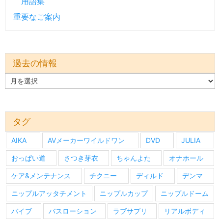
用語集
重要なご案内
過去の情報
過
去
の
情
報
タグ
AIKA
AVメーカーワイルドワン
DVD
JULIA
おっぱい道
さつき芽衣
ちゃんよた
オナホール
ケア&メンテナンス
チクニー
ディルド
デンマ
ニップルアッタチメント
ニップルカップ
ニップルドーム
バイブ
バスローション
ラブサプリ
リアルボディ