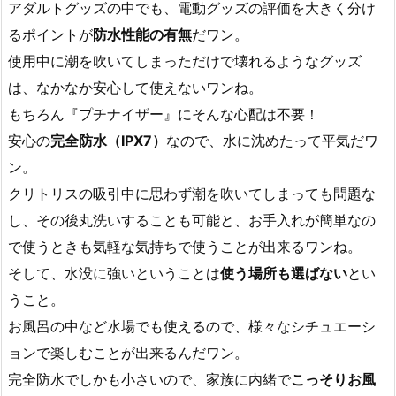
アダルトグッズの中でも、電動グッズの評価を大きく分け
るポイントが
防水性能の有無
だワン。
使用中に潮を吹いてしまっただけで壊れるようなグッズ
は、なかなか安心して使えないワンね。
もちろん『プチナイザー』にそんな心配は不要！
安心の
完全防水（IPX7）
なので、水に沈めたって平気だワ
ン。
クリトリスの吸引中に思わず潮を吹いてしまっても問題な
し、その後丸洗いすることも可能と、お手入れが簡単なの
で使うときも気軽な気持ちで使うことが出来るワンね。
そして、水没に強いということは
使う場所も選ばない
とい
うこと。
お風呂の中など水場でも使えるので、様々なシチュエーシ
ョンで楽しむことが出来るんだワン。
完全防水でしかも小さいので、家族に内緒で
こっそりお風