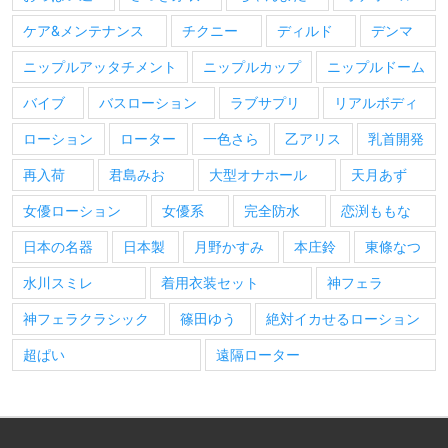
ケア&メンテナンス
チクニー
ディルド
デンマ
ニップルアッタチメント
ニップルカップ
ニップルドーム
バイブ
バスローション
ラブサプリ
リアルボディ
ローション
ローター
一色さら
乙アリス
乳首開発
再入荷
君島みお
大型オナホール
天月あず
女優ローション
女優系
完全防水
恋渕ももな
日本の名器
日本製
月野かすみ
本庄鈴
東條なつ
水川スミレ
着用衣装セット
神フェラ
神フェラクラシック
篠田ゆう
絶対イカせるローション
超ぱい
遠隔ローター