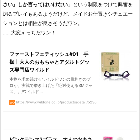
さい』しか言ってはいけない
」という制限をつけて興奮を
煽るプレイもあるようだけど、メイドお仕置きシチュエー
ションとは相性が良さそうだワン。
……大変えっちだワン！
ファーストフェティッシュ#01 手
枷丨大人のおもちゃとアダルトグッ
ズ専門店ワイルド
本物を求め続けるワイルドワンの目利きのプ
ロが、実戦で磨き上げた「絶対使えるSMグッ
ズ」。/ワイルド ...
https://www.wildone.co.jp/products/detail/5236
ピンクデンマ2プラス丨大人のおもち