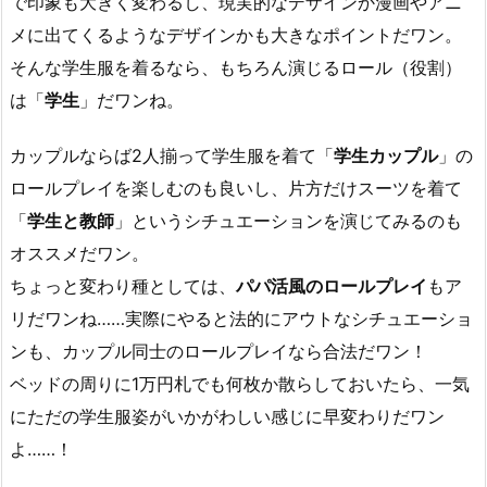
で印象も大きく変わるし、現実的なデザインか漫画やアニ
メに出てくるようなデザインかも大きなポイントだワン。
そんな学生服を着るなら、もちろん演じるロール（役割）
は「
学生
」だワンね。
カップルならば2人揃って学生服を着て「
学生カップル
」の
ロールプレイを楽しむのも良いし、片方だけスーツを着て
「
学生と教師
」というシチュエーションを演じてみるのも
オススメだワン。
ちょっと変わり種としては、
パパ活風のロールプレイ
もア
リだワンね……実際にやると法的にアウトなシチュエーショ
ンも、カップル同士のロールプレイなら合法だワン！
ベッドの周りに1万円札でも何枚か散らしておいたら、一気
にただの学生服姿がいかがわしい感じに早変わりだワン
よ……！