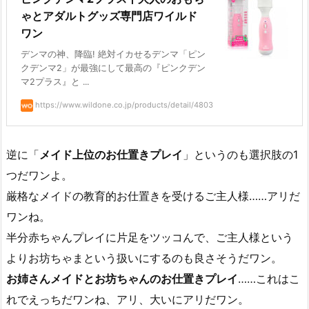
ゃとアダルトグッズ専門店ワイルド
ワン
デンマの神、降臨! 絶対イカせるデンマ「ピン
クデンマ2」が最強にして最高の『ピンクデン
マ2プラス』と ...
https://www.wildone.co.jp/products/detail/4803
逆に「
メイド上位のお仕置きプレイ
」というのも選択肢の1
つだワンよ。
厳格なメイドの教育的お仕置きを受けるご主人様……アリだ
ワンね。
半分赤ちゃんプレイに片足をツッコんで、ご主人様という
よりお坊ちゃまという扱いにするのも良さそうだワン。
お姉さんメイドとお坊ちゃんのお仕置きプレイ
……これはこ
れでえっちだワンね、アリ、大いにアリだワン。