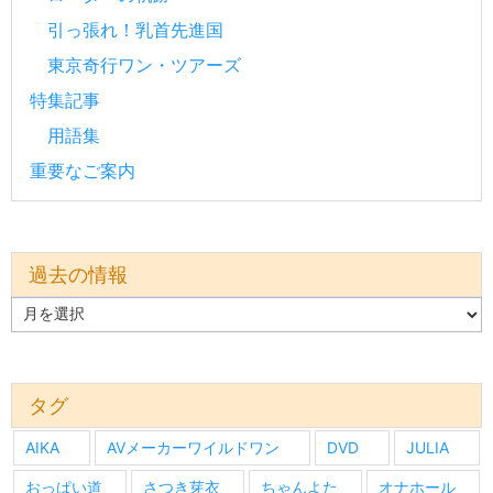
引っ張れ！乳首先進国
東京奇行ワン・ツアーズ
特集記事
用語集
重要なご案内
過去の情報
過
去
の
情
報
タグ
AIKA
AVメーカーワイルドワン
DVD
JULIA
おっぱい道
さつき芽衣
ちゃんよた
オナホール