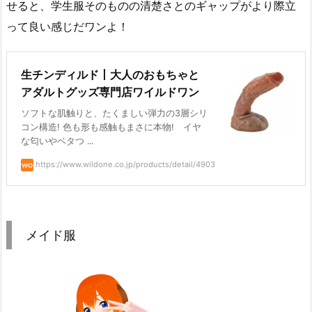
せると、学生服そのものの清楚さとのギャップがより際立
って良い感じだワンよ！
生チンディルド丨大人のおもちゃと
アダルトグッズ専門店ワイルドワン
ソフトな肌触りと、たくましい弾力の3層シリ
コン構造! 色も形も感触もまさに本物! イヤ
な匂いやベタつ ...
https://www.wildone.co.jp/products/detail/4903
メイド服