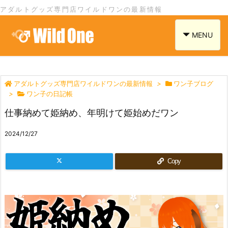
アダルトグッズ専門店ワイルドワンの最新情報
navigation
MENU
アダルトグッズ専門店ワイルドワンの最新情報
>
ワン子ブログ
>
ワン子の日記帳
仕事納めて姫納め、年明けて姫始めだワン
2024/12/27
Copy