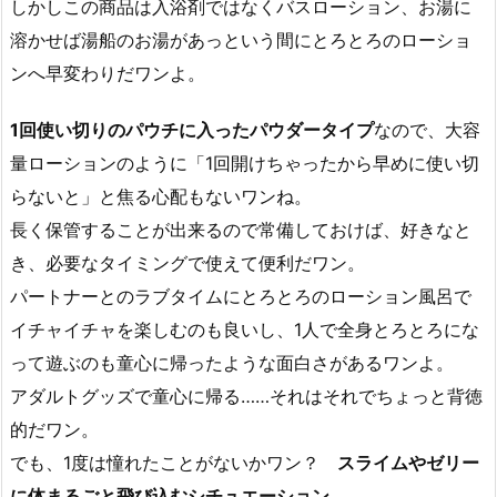
しかしこの商品は入浴剤ではなくバスローション、お湯に
溶かせば湯船のお湯があっという間にとろとろのローショ
ンへ早変わりだワンよ。
1回使い切りのパウチに入ったパウダータイプ
なので、大容
量ローションのように「1回開けちゃったから早めに使い切
らないと」と焦る心配もないワンね。
長く保管することが出来るので常備しておけば、好きなと
き、必要なタイミングで使えて便利だワン。
パートナーとのラブタイムにとろとろのローション風呂で
イチャイチャを楽しむのも良いし、1人で全身とろとろにな
って遊ぶのも童心に帰ったような面白さがあるワンよ。
アダルトグッズで童心に帰る……それはそれでちょっと背徳
的だワン。
でも、1度は憧れたことがないかワン？
スライムやゼリー
に体まるごと飛び込むシチュエーション
。