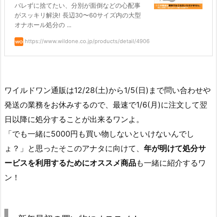
バレずに捨てたい、分別が面倒などの心配事
がスッキリ解決! 長辺30〜60サイズ内の大型
オナホール処分の ...
https://www.wildone.co.jp/products/detail/4906
ワイルドワン通販は12/28(土)から1/5(日)まで問い合わせや
発送の業務をお休みするので、最速で1/6(月)に注文して翌
日以降に処分することが出来るワンよ。
「でも一緒に5000円も買い物しないといけないんでし
ょ？」と思ったそこのアナタに向けて、
年が明けて処分サ
ービスを利用するためにオススメ商品
も一緒に紹介するワ
ン！