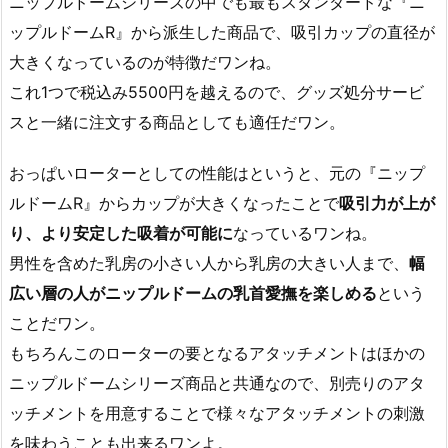
ニップルドームシリーズの中でも最もスタンダードな『ニ
ップルドームR』から派生した商品で、吸引カップの直径が
大きくなっているのが特徴だワンね。
これ1つで税込み5500円を越えるので、グッズ処分サービ
スと一緒に注文する商品としても適任だワン。
おっぱいローターとしての性能はというと、元の『ニップ
ルドームR』からカップが大きくなったことで
吸引力が上が
り、より安定した吸着が可能に
なっているワンね。
男性を含めた乳房の小さい人から乳房の大きい人まで、
幅
広い層の人がニップルドームの乳首愛撫を楽しめる
という
ことだワン。
もちろんこのローターの要となるアタッチメントはほかの
ニップルドームシリーズ商品と共通なので、別売りのアタ
ッチメントを用意することで様々なアタッチメントの刺激
を味わうことも出来るワンよ。