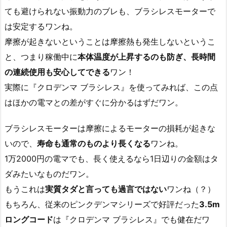
ても避けられない振動力のブレも、ブラシレスモーターで
は安定するワンね。
摩擦が起きないということは摩擦熱も発生しないというこ
と、つまり稼働中に
本体温度が上昇するのも防ぎ、長時間
の連続使用も安心してできる
ワン！
実際に『クロデンマ ブラシレス』を使ってみれば、この点
はほかの電マとの差がすぐに分かるはずだワン。
ブラシレスモーターは摩擦によるモーターの損耗が起きな
いので、
寿命も通常のものより長くなる
ワンね。
1万2000円の電マでも、長く使えるなら1日辺りの金額はタ
ダみたいなものだワン。
もうこれは
実質タダと言っても過言ではない
ワンね（？）
もちろん、従来のピンクデンマシリーズで好評だった
3.5m
ロングコード
は『クロデンマ ブラシレス』でも健在だワ