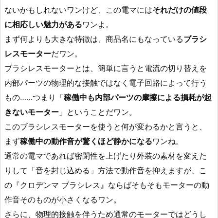
ないかもしれないワンけど、この電マには
それだけの値段
に相応しい魅力がある
ワンよ。
まず何よりも大きな特徴は、商品名にもなっている
ブラシ
レスモーター
だワン。
ブラシレスモーターとは、簡単に言うと電流の切り替えを
内部パーツの物理的な接触ではなく電子回路によって行う
もの……つまり「
稼働中も内部パーツの摩擦による損耗が起
きないモーター
」ということだワン。
このブラシレスモーターを使うと何が変わるかと言うと、
まず
稼働中の動作音が驚くほど静かになる
ワンね。
通常の電マであれば密閉性を上げたり外装の素材を変えた
りして「音を封じ込める」方法で動作音を抑えますが、こ
の『クロデンマ ブラシレス』ならばそもそもモーターの動
作音そのものが小さくなるワン。
さらに、物理的接触を伴うため通常のモーターではどうし