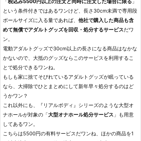
「
税込み5500円以上の注文と同時に注文した場合に限る
」
という条件付きではあるワンけど、長さ30cm未満で専用段
ボールサイズに入る量であれば、
他社で購入した商品も含
めて無償でアダルトグッズを回収・処分するサービス
だワ
ン。
電動アダルトグッズで30cm以上の長さになる商品はなかな
かないので、大抵のグッズならこのサービスを利用するこ
とで処分できるワンね。
もしも家に捨てそびれているアダルトグッズが眠っている
なら、大掃除でひとまとめにして新年早々処分するのはど
うかワン？
これ以外にも、『リアルボディ』シリーズのような大型オ
ナホールが対象の「
大型オナホール処分サービス
」も用意
してあるワン。
こちらは5500円の有料サービスだワンね、ほかの商品を1