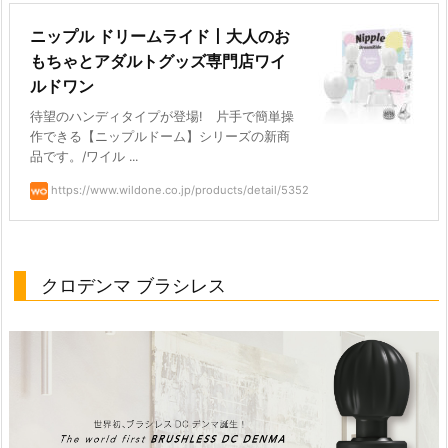
ニップル ドリームライド丨大人のお
もちゃとアダルトグッズ専門店ワイ
ルドワン
待望のハンディタイプが登場! 片手で簡単操
作できる【ニップルドーム】シリーズの新商
品です。/ワイル ...
https://www.wildone.co.jp/products/detail/5352
クロデンマ ブラシレス