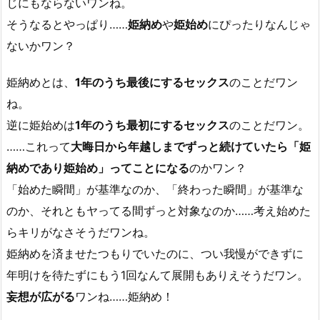
じにもならないワンね。
そうなるとやっぱり……
姫納め
や
姫始め
にぴったりなんじゃ
ないかワン？
姫納めとは、
1年のうち最後にするセックス
のことだワン
ね。
逆に姫始めは
1年のうち最初にするセックス
のことだワン。
……これって
大晦日から年越しまでずっと続けていたら「姫
納めであり姫始め」ってことになる
のかワン？
「始めた瞬間」が基準なのか、「終わった瞬間」が基準な
のか、それともヤってる間ずっと対象なのか……考え始めた
らキリがなさそうだワンね。
姫納めを済ませたつもりでいたのに、つい我慢ができずに
年明けを待たずにもう1回なんて展開もありえそうだワン。
妄想が広がる
ワンね……姫納め！