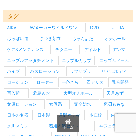
の
情
報
タグ
AIKA
AVメーカーワイルドワン
DVD
JULIA
おっぱい道
さつき芽衣
ちゃんよた
オナホール
ケア&メンテナンス
チクニー
ディルド
デンマ
ニップルアッタチメント
ニップルカップ
ニップルドーム
バイブ
バスローション
ラブサプリ
リアルボディ
ローション
ローター
一色さら
乙アリス
乳首開発
再入荷
君島みお
大型オナホール
天月あず
女優ローション
女優系
完全防水
恋渕ももな
日本の名器
日本製
月野かすみ
本庄鈴
東條なつ
水川スミレ
着用衣装セット
神フェラ
ホーム