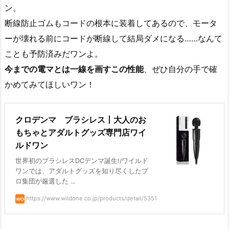
ン。
断線防止ゴムもコードの根本に装着してあるので、モータ
ーが壊れる前にコードが断線して結局ダメになる……なんて
ことも予防済みだワンよ。
今までの電マとは一線を画すこの性能
、ぜひ自分の手で確
かめてみてほしいワン！
クロデンマ ブラシレス丨大人のお
もちゃとアダルトグッズ専門店ワイ
ルドワン
世界初のブラシレスDCデンマ誕生!/ワイルド
ワンでは、アダルトグッズを知り尽くしたプ
ロ集団が厳選した ...
https://www.wildone.co.jp/products/detail/5351