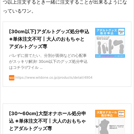
つ以上注文するとき一緒に注文することが出来るようにな
っているワン。
[30cm以下]アダルトグッズ処分申込
※単体注文不可丨大人のおもちゃと
アダルトグッズ専
バレずに捨てたい、分別が面倒などの心配事
がスッキリ解決! 30cm以下のグッズ処分申込
はコチラ!/ワイル ...
https://www.wildone.co.jp/products/detail/4904
[30〜60cm]大型オナホール処分申
込 ※単体注文不可丨大人のおもちゃ
とアダルトグッズ専