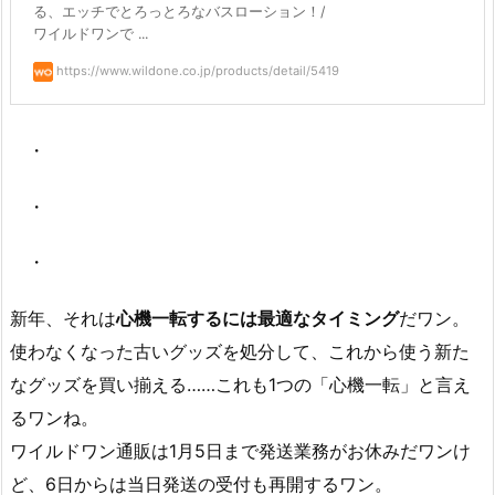
る、エッチでとろっとろなバスローション！/
ワイルドワンで ...
https://www.wildone.co.jp/products/detail/5419
・
・
・
新年、それは
心機一転するには最適なタイミング
だワン。
使わなくなった古いグッズを処分して、これから使う新た
なグッズを買い揃える……これも1つの「心機一転」と言え
るワンね。
ワイルドワン通販は1月5日まで発送業務がお休みだワンけ
ど、6日からは当日発送の受付も再開するワン。